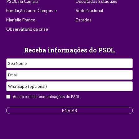
PSOL na Câmara
Deputados Estaduais
Fundação Lauro Campos e
Sede Nacional
Marielle Franco
Estados
Observatório da crise
Receba informações do PSOL
Seu Nome
Contact
Email
Email
Whatsapp (opcional)
Aceito receber comunicações do PSOL.
ENVIAR