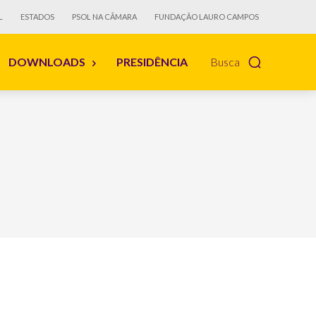
L
ESTADOS
PSOL NA CÂMARA
FUNDAÇÃO LAURO CAMPOS
DOWNLOADS
PRESIDÊNCIA
Busca