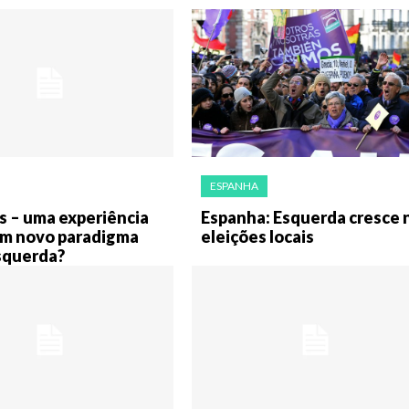
ESPANHA
 – uma experiência
Espanha: Esquerda cresce 
 um novo paradigma
eleições locais
squerda?