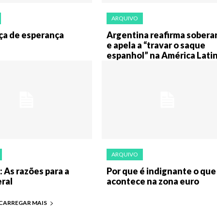
ARQUIVO
ça de esperança
Argentina reafirma sobera
e apela a “travar o saque
espanhol” na América Lati
ARQUIVO
 As razões para a
Por que é indignante o que
ral
acontece na zona euro
CARREGAR MAIS