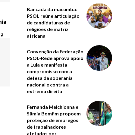
Bancada da macumba:
PSOL reúne articulação
nia
de candidaturas de
religiões de matriz
na
africana
Convenção da Federação
PSOL-Rede aprova apoio
a Lula e manifesta
compromisso com a
defesa da soberania
nacional e contra a
extrema direita
Fernanda Melchionna e
Sâmia Bomfim propoem
proteção de empregos
de trabalhadores
afetados por