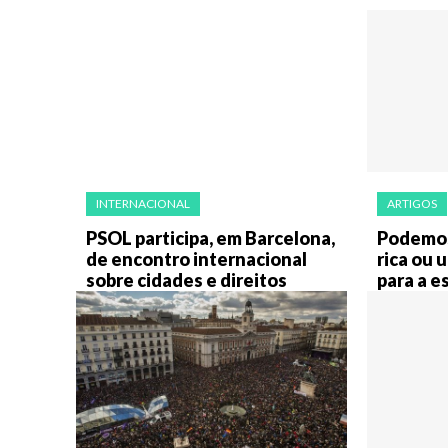
INTERNACIONAL
ARTIGOS
PSOL participa, em Barcelona,
Podemos
de encontro internacional
rica ou
sobre cidades e direitos
para a e