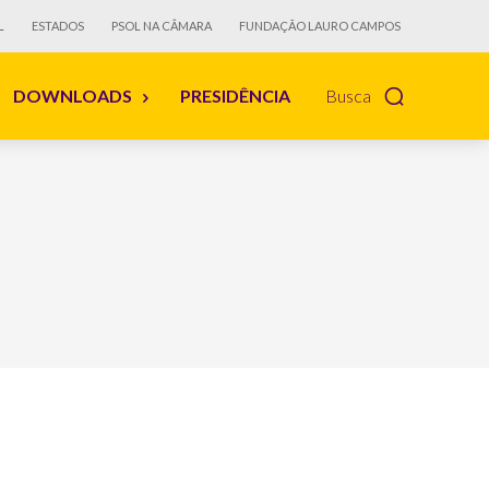
L
ESTADOS
PSOL NA CÂMARA
FUNDAÇÃO LAURO CAMPOS
DOWNLOADS
PRESIDÊNCIA
Busca