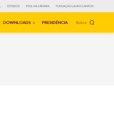
L
ESTADOS
PSOL NA CÂMARA
FUNDAÇÃO LAURO CAMPOS
DOWNLOADS
PRESIDÊNCIA
Busca