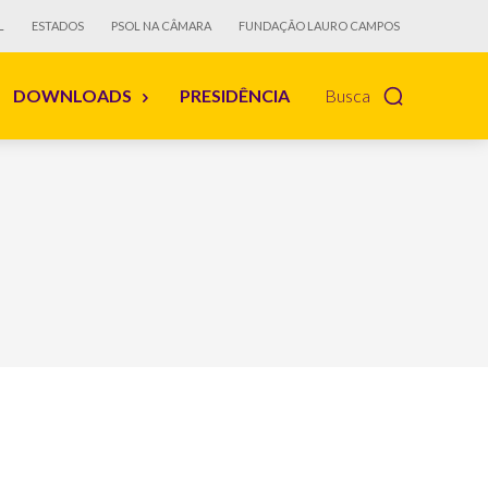
L
ESTADOS
PSOL NA CÂMARA
FUNDAÇÃO LAURO CAMPOS
DOWNLOADS
PRESIDÊNCIA
Busca