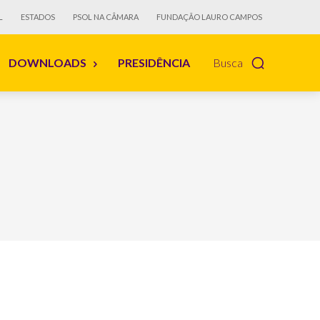
L
ESTADOS
PSOL NA CÂMARA
FUNDAÇÃO LAURO CAMPOS
DOWNLOADS
PRESIDÊNCIA
Busca