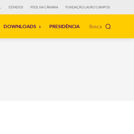
L
ESTADOS
PSOL NA CÂMARA
FUNDAÇÃO LAURO CAMPOS
DOWNLOADS
PRESIDÊNCIA
Busca