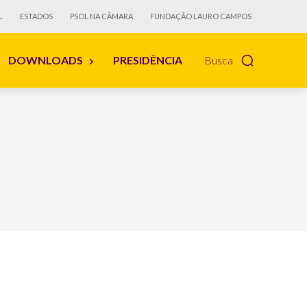
L
ESTADOS
PSOL NA CÂMARA
FUNDAÇÃO LAURO CAMPOS
DOWNLOADS
PRESIDÊNCIA
Busca