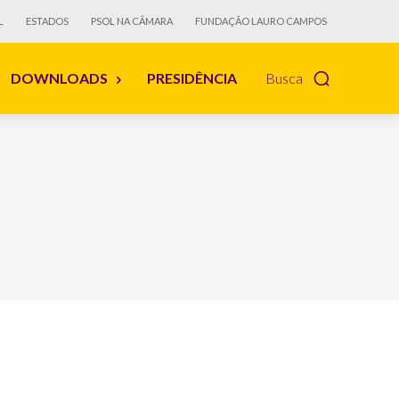
L
ESTADOS
PSOL NA CÂMARA
FUNDAÇÃO LAURO CAMPOS
DOWNLOADS
PRESIDÊNCIA
Busca