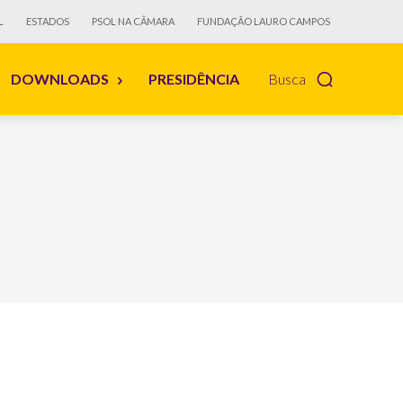
L
ESTADOS
PSOL NA CÂMARA
FUNDAÇÃO LAURO CAMPOS
DOWNLOADS
PRESIDÊNCIA
Busca