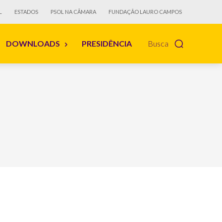
L
ESTADOS
PSOL NA CÂMARA
FUNDAÇÃO LAURO CAMPOS
DOWNLOADS
PRESIDÊNCIA
Busca