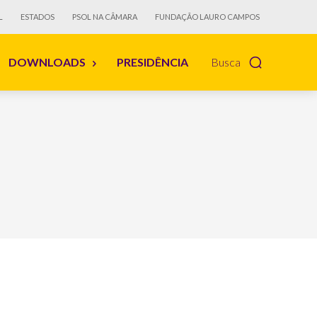
L
ESTADOS
PSOL NA CÂMARA
FUNDAÇÃO LAURO CAMPOS
DOWNLOADS
PRESIDÊNCIA
Busca