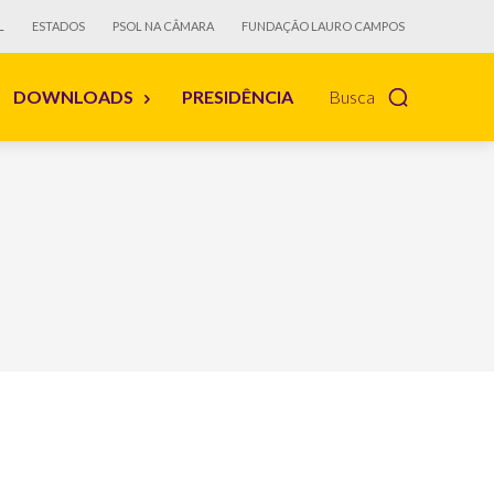
L
ESTADOS
PSOL NA CÂMARA
FUNDAÇÃO LAURO CAMPOS
DOWNLOADS
PRESIDÊNCIA
Busca