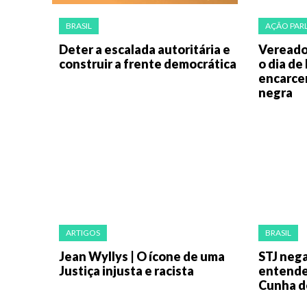
BRASIL
AÇÃO PAR
Deter a escalada autoritária e
Vereado
construir a frente democrática
o dia de
encarce
negra
ARTIGOS
BRASIL
Jean Wyllys | O ícone de uma
STJ nega
Justiça injusta e racista
entende
Cunha d