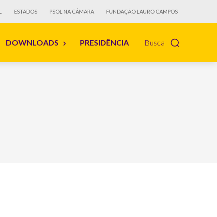
L
ESTADOS
PSOL NA CÂMARA
FUNDAÇÃO LAURO CAMPOS
DOWNLOADS
PRESIDÊNCIA
Busca