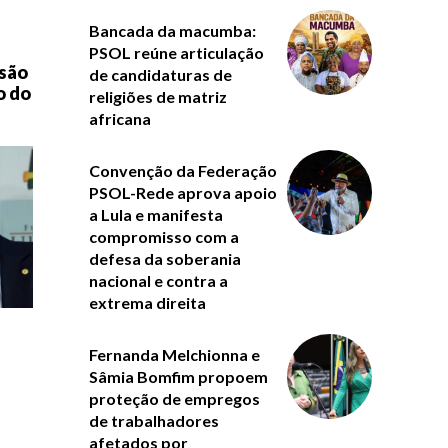
Bancada da macumba:
PSOL reúne articulação
isão
de candidaturas de
o do
religiões de matriz
africana
Convenção da Federação
PSOL-Rede aprova apoio
a Lula e manifesta
compromisso com a
defesa da soberania
nacional e contra a
extrema direita
Fernanda Melchionna e
Sâmia Bomfim propoem
proteção de empregos
de trabalhadores
afetados por