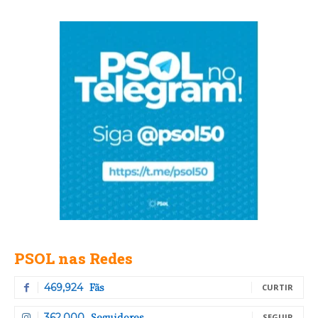
PSOL nas Redes
Fãs
469,924
CURTIR
Seguidores
362,000
SEGUIR