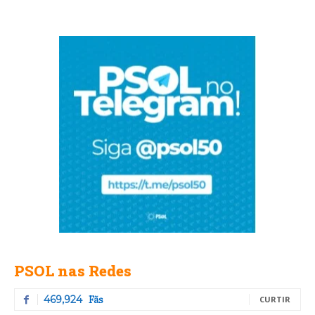
PSOL nas Redes
Fãs
469,924
CURTIR