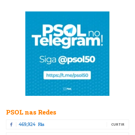
PSOL nas Redes
Fãs
469,924
CURTIR