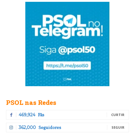
PSOL nas Redes
Fãs
469,924
CURTIR
Seguidores
362,000
SEGUIR