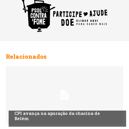
Relacionados
CPI avança na apuração da chacina de
Belém