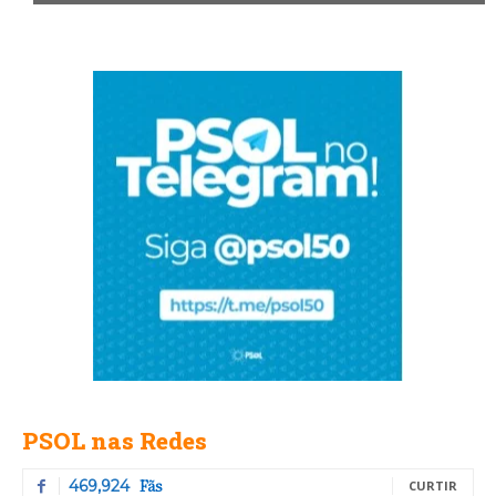
PSOL nas Redes
Fãs
469,924
CURTIR