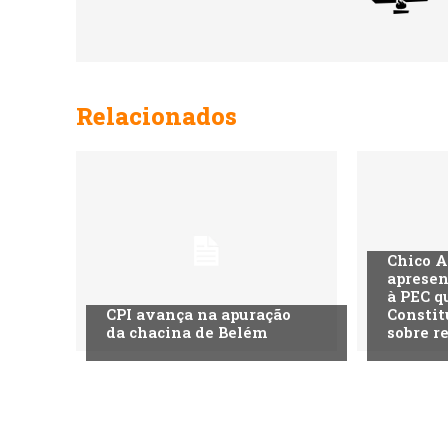
Relacionados
Chico A
apresen
à PEC q
CPI avança na apuração
Constit
da chacina de Belém
sobre r