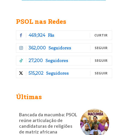
PSOL nas Redes
Fãs
469,924
CURTIR
Seguidores
362,000
SEGUIR
Seguidores
27,200
SEGUIR
Seguidores
515,202
SEGUIR
Últimas
Bancada da macumba: PSOL
reúne articulação de
candidaturas de religiões
de matriz africana