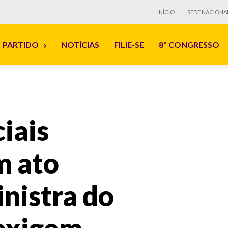
INÍCIO
SEDE NACIONA
PARTIDO
NOTÍCIAS
FILIE-SE
8º CONGRESSO
iais
m ato
inistra do