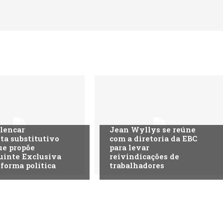
lencar
Jean Wyllys se reúne
ta substitutivo
com a diretoria da EBC
ue propõe
para levar
uinte Exclusiva
reivindicações de
eforma política
trabalhadores