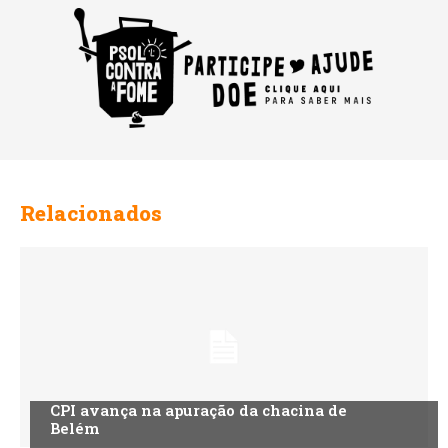
Relacionados
CPI avança na apuração da chacina de
Belém