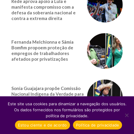
Rede aprova apoio a Lula e
manifesta compromisso com a
defesa da soberania nacional e
contra a extrema direita
Fernanda Melchionna e Sâmia
Bomfim propoem proteção de
empregos de trabalhadores
afetados por privatizações
Sonia Guajajara propõe Comissão
Nacional Indígena da Verdade para
investigar violências da ditadura
Este site usa cookies para dinamizar a navegação dos usuários.
contra povos originários
Os dados fornecidos nos formulários são protegidos por
política de privacidade.
Estou ciente e de acordo
Política de privacidade