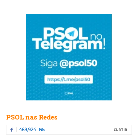
PSOL nas Redes
Fãs
469,924
CURTIR