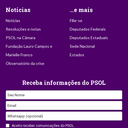
Notícias
...e mais
Notícias
Filie-se
Resoluções e notas
Deputados Federais
PSOL na Câmara
Deputados Estaduais
Fundação Lauro Campos e
Sede Nacional
Marielle Franco
Estados
Observatório da crise
Receba informações do PSOL
Seu Nome
Email
Company
Whatsapp (opcional)
Name
Aceito receber comunicações do PSOL.