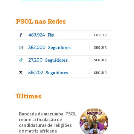
PSOL nas Redes
Fãs
469,924
CURTIR
Seguidores
362,000
SEGUIR
Seguidores
27,200
SEGUIR
Seguidores
515,202
SEGUIR
Últimas
Bancada da macumba: PSOL
reúne articulação de
candidaturas de religiões
de matriz africana