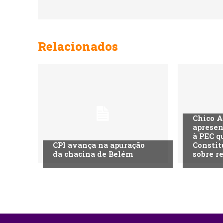
Relacionados
Chico A
apresen
à PEC q
CPI avança na apuração
Constit
da chacina de Belém
sobre r