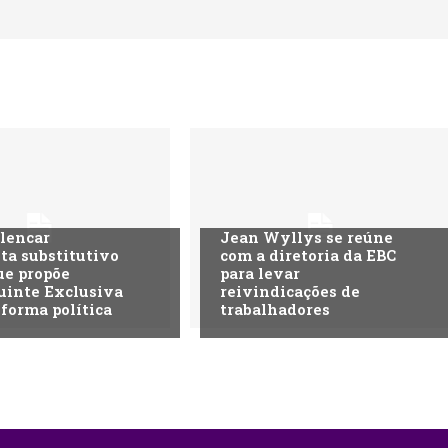
lencar
Jean Wyllys se reúne
ta substitutivo
com a diretoria da EBC
ue propõe
para levar
uinte Exclusiva
reivindicações de
eforma política
trabalhadores