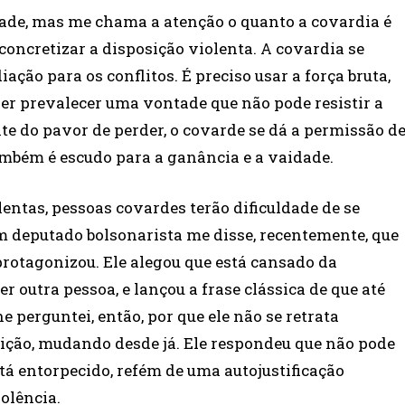
ade, mas me chama a atenção o quanto a covardia é
oncretizar a disposição violenta. A covardia se
ação para os conflitos. É preciso usar a força bruta,
zer prevalecer uma vontade que não pode resistir a
e do pavor de perder, o covarde se dá a permissão d
também é escudo para a ganância e a vaidade.
entas, pessoas covardes terão dificuldade de se
m deputado bolsonarista me disse, recentemente, que
protagonizou. Ele alegou que está cansado da
r outra pessoa, e lançou a frase clássica de que até
perguntei, então, por que ele não se retrata
ição, mudando desde já. Ele respondeu que não pode
Está entorpecido, refém de uma autojustificação
olência.