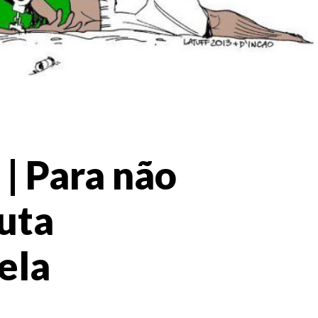
 | Para não
luta
pela