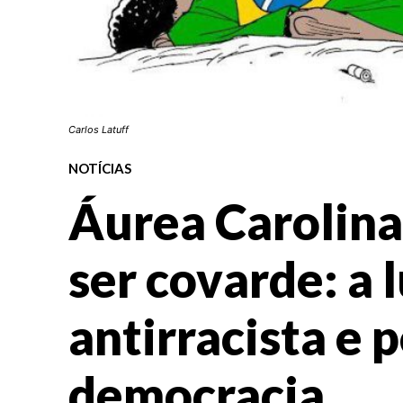
Carlos Latuff
NOTÍCIAS
Áurea Carolina
ser covarde: a 
antirracista e 
democracia