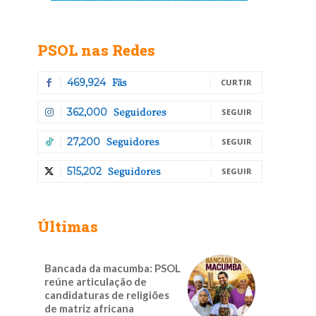
PSOL nas Redes
Fãs
469,924
CURTIR
Seguidores
362,000
SEGUIR
Seguidores
27,200
SEGUIR
Seguidores
515,202
SEGUIR
Últimas
Bancada da macumba: PSOL
reúne articulação de
candidaturas de religiões
de matriz africana