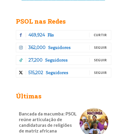
PSOL nas Redes
Fãs
469,924
CURTIR
Seguidores
362,000
SEGUIR
Seguidores
27,200
SEGUIR
Seguidores
515,202
SEGUIR
Últimas
Bancada da macumba: PSOL
reúne articulação de
candidaturas de religiões
de matriz africana