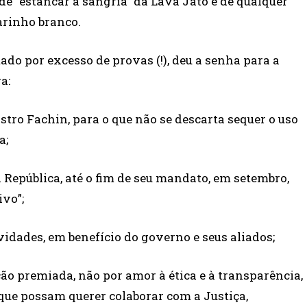
de “estancar a sangria” da Lava Jato e de qualquer
arinho branco.
tado por excesso de provas (!), deu a senha para a
a:
istro Fachin, para o que não se descarta sequer o uso
a;
a República, até o fim de seu mandato, em setembro,
vo”;
vidades, em benefício do governo e seus aliados;
ão premiada, não por amor à ética e à transparência,
ue possam querer colaborar com a Justiça,