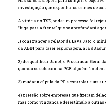
Nas sombras, opera para cumprir o objetivo 
investigação que exponha os crimes de col
A vitória no TSE, onde um processo foi rejei
“fuga para a frente” que se aprofundará agor
1) constranger o relator da Lava Jato, o min
da ABIN para fazer espionagem, a la ditadur
2) desqualificar Janot, o Procurador Geral d
quando se colocará na PGR alguém “inofensi
3) mudar a cúpula da PF e controlar suas ati
4) pressão sobre empresas que fizeram delaç
mas como vingança e desestímulo a outras q