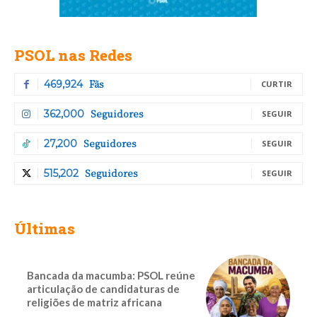
PSOL nas Redes
Fãs
469,924
CURTIR
Seguidores
362,000
SEGUIR
Seguidores
27,200
SEGUIR
Seguidores
515,202
SEGUIR
Últimas
Bancada da macumba: PSOL reúne
articulação de candidaturas de
religiões de matriz africana