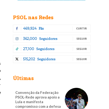
PSOL nas Redes
Fãs
469,924
CURTIR
Seguidores
362,000
SEGUIR
Seguidores
27,100
SEGUIR
Seguidores
515,202
SEGUIR
a
o
Últimas
,
r
e
Convenção da Federação
PSOL-Rede aprova apoio a
Lula e manifesta
compromisso com a defesa