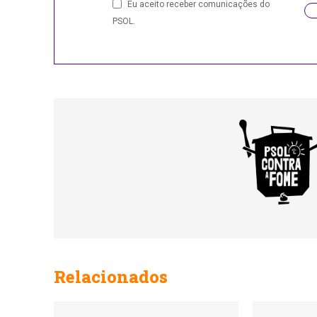
Business
Eu aceito receber comunicações do
Email
PSOL.
Relacionados