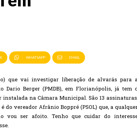
il em
X
WHATSAPP
EMAIL
o) que vai investigar liberação de alvarás para 
to Dario Berger (PMDB), em Florianópolis, já tem 
 instalada na Câmara Municipal. São 13 assinaturas
a é do vereador Afrânio Boppré (PSOL) que, a qualque
o vou ser afoito. Tenho que cuidar do interess
sse.