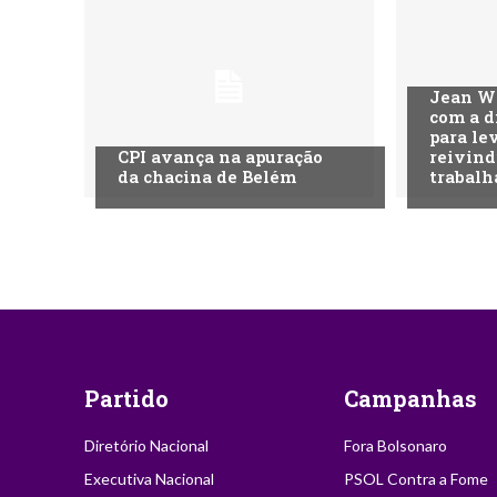
Jean Wy
com a d
para le
CPI avança na apuração
reivind
da chacina de Belém
trabalh
Partido
Campanhas
Diretório Nacional
Fora Bolsonaro
Executiva Nacional
PSOL Contra a Fome