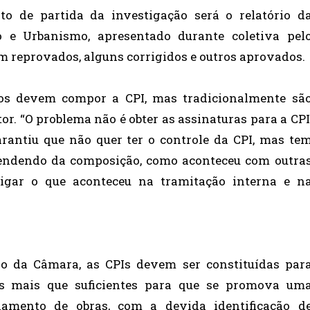
o de partida da investigação será o relatório d
o e Urbanismo, apresentado durante coletiva pel
ram reprovados, alguns corrigidos e outros aprovados.
os devem compor a CPI, mas tradicionalmente sã
tor. “O problema não é obter as assinaturas para a CPI
arantiu que não quer ter o controle da CPI, mas te
pendendo da composição, como aconteceu com outra
tigar o que aconteceu na tramitação interna e n
o da Câmara, as CPIs devem ser constituídas par
tos mais que suficientes para que se promova um
ciamento de obras, com a devida identificação d