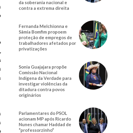
da soberania nacional e
a
contra a extrema direita
o
Fernanda Melchionna e
Sâmia Bomfim propoem
proteção de empregos de
o
trabalhadores afetados por
privatizações
,
m
Sonia Guajajara propõe
s
Comissão Nacional
a
Indígena da Verdade para
investigar violências da
ditadura contra povos
originários
a
Parlamentares do PSOL
acionam MP após Ricardo
a
Nunes chamar Haddad de
“professorzinho”
e