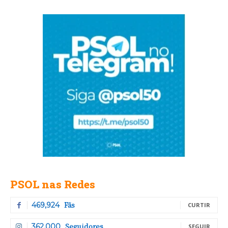
PSOL nas Redes
Fãs
469,924
CURTIR
Seguidores
362,000
SEGUIR