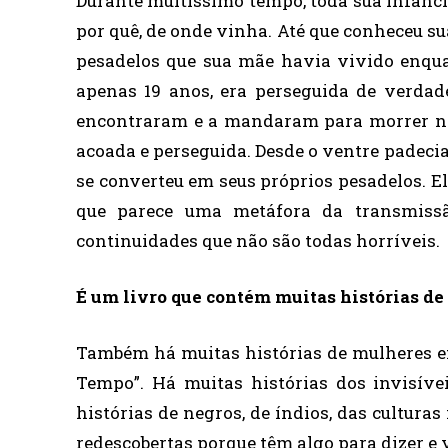
Durante muitíssimo tempo, toda sua infância
por quê, de onde vinha. Até que conheceu s
pesadelos que sua mãe havia vivido enqu
apenas 19 anos, era perseguida de verdad
encontraram e a mandaram para morrer no
acoada e perseguida. Desde o ventre padecia
se converteu em seus próprios pesadelos. E
que parece uma metáfora da transmissã
continuidades que não são todas horríveis.
É um livro que contém muitas histórias de
Também há muitas histórias de mulheres em
Tempo”. Há muitas histórias dos invisívei
histórias de negros, de índios, das cultur
redescobertas porque têm algo para dizer e v