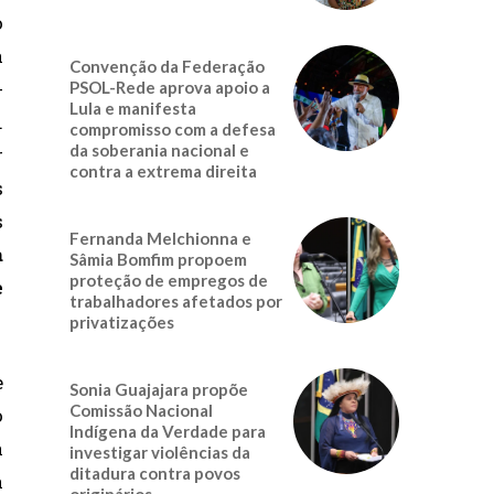
o
a
Convenção da Federação
-
PSOL-Rede aprova apoio a
Lula e manifesta
.
compromisso com a defesa
da soberania nacional e
r
contra a extrema direita
s
s
Fernanda Melchionna e
a
Sâmia Bomfim propoem
proteção de empregos de
e
trabalhadores afetados por
privatizações
e
Sonia Guajajara propõe
Comissão Nacional
o
Indígena da Verdade para
a
investigar violências da
ditadura contra povos
a
originários