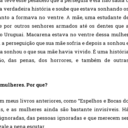
 teve esse pesadelo que a perseguia e ela não sabia 
ua verdadeira história e soube que estava sonhando o
anto a formava no ventre. A mãe, uma estudante d
e por outros senhores armados até os dentes que 
 Uruguai. Macarena estava no ventre dessa mulhe
 a perseguição que sua mãe sofria e depois a sonhou 
la sonhou o que sua mãe havia vivido. É uma históri
o, das penas, dos horrores, e também de outra
 mulheres. Por que?
 meus livros anteriores, como “Espelhos e Bocas d
s, e as mulheres ainda são bastante invisíveis. H
as ignoradas, das pessoas ignoradas e que merecem se
ale a pena escutar.