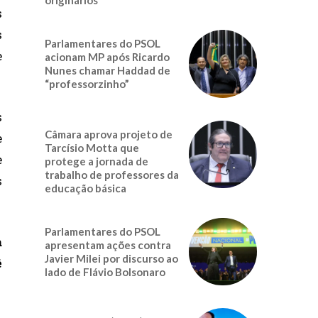
s
s
Parlamentares do PSOL
e
acionam MP após Ricardo
Nunes chamar Haddad de
“professorzinho”
s
Câmara aprova projeto de
e
Tarcísio Motta que
e
protege a jornada de
trabalho de professores da
s
educação básica
Parlamentares do PSOL
a
apresentam ações contra
Javier Milei por discurso ao
ê
lado de Flávio Bolsonaro