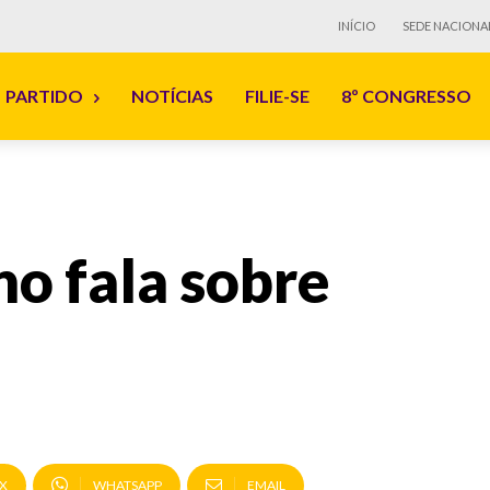
INÍCIO
SEDE NACIONA
PARTIDO
NOTÍCIAS
FILIE-SE
8º CONGRESSO
o fala sobre
X
WHATSAPP
EMAIL