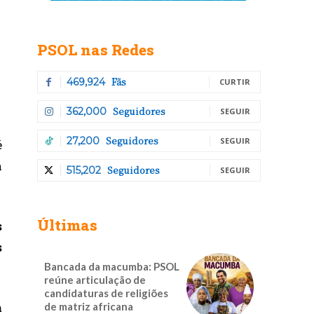
PSOL nas Redes
Fãs
469,924
CURTIR
Seguidores
362,000
SEGUIR
Seguidores
27,200
SEGUIR
é
a
Seguidores
515,202
SEGUIR
Últimas
s
s
Bancada da macumba: PSOL
reúne articulação de
candidaturas de religiões
m
de matriz africana