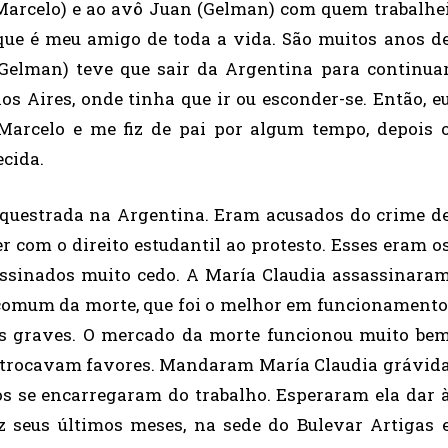
arcelo) e ao avô Juan (Gelman) com quem trabalhe
 que é meu amigo de toda a vida. São muitos anos d
Gelman) teve que sair da Argentina para continua
s Aires, onde tinha que ir ou esconder-se. Então, e
 Marcelo e me fiz de pai por algum tempo, depois 
ecida.
equestrada na Argentina. Eram acusados do crime d
er com o direito estudantil ao protesto. Esses eram o
ssinados muito cedo. A María Claudia assassinara
comum da morte, que foi o melhor em funcionamento
es graves. O mercado da morte funcionou muito be
s trocavam favores. Mandaram María Claudia grávid
os se encarregaram do trabalho. Esperaram ela dar 
ez seus últimos meses, na sede do Bulevar Artigas 