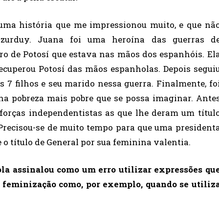
á uma história que me impressionou muito, e que nã
Azurduy. Juana foi uma heroína das guerras d
o de Potosí que estava nas mãos dos espanhóis. El
recuperou Potosí das mãos espanholas. Depois segui
 7 filhos e seu marido nessa guerra. Finalmente, fo
a pobreza mais pobre que se possa imaginar. Ante
 forças independentistas as que lhe deram um títul
. Precisou-se de muito tempo para que uma president
 o título de General por sua feminina valentia.
a assinalou como um erro utilizar expressões qu
 feminização como, por exemplo, quando se utiliz