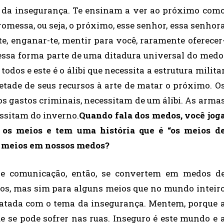
ma da insegurança. Te ensinam a ver ao próximo com
messa, ou seja, o próximo, esse senhor, essa senhor
-te, enganar-te, mentir para você, raramente oferecer
e essa forma parte de uma ditadura universal do medo
odos e este é o álibi que necessita a estrutura milita
ade de seus recursos à arte de matar o próximo. O
dos gastos criminais, necessitam de um álibi. As arma
ssitam do inverno.
Quando fala dos medos, você jog
 os meios e tem uma história que é “os meios d
os meios em nossos medos?
e comunicação, então, se convertem em medos d
dos, mas sim para alguns meios que no mundo inteir
esatada com o tema da insegurança. Mentem, porque 
 se pode sofrer nas ruas. Inseguro é este mundo e 