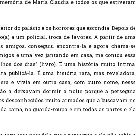
 memória de María Claudia e todos os que estivera
erior do palácio e os horrores que escondia. Depois d
o(a) a um policial, troca de favores. A partir de um
s amigos, conseguiu encontrá-la e agora chama-s
igos e uma vez jantando em casa, me contou ess
ilhos dos dias” (livro). É uma história muito íntima
ra publicá-la. É uma história rara, mas reveladora
era e vivia em outra casa, com outro nome, ness
 não a deixavam dormir a noite porque a persegui
es desconhecidos muito armados que a buscavam n
da cama, no guarda-roupa e em todas as partes e el