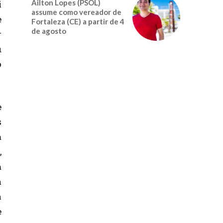
Ailton Lopes (PSOL)
i
assume como vereador de
e
Fortaleza (CE) a partir de 4
de agosto
r
u
o
e
s
m
,
m
a
à
e