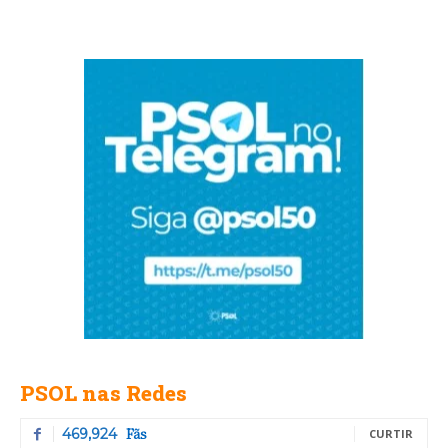
PSOL nas Redes
Fãs
469,924
CURTIR