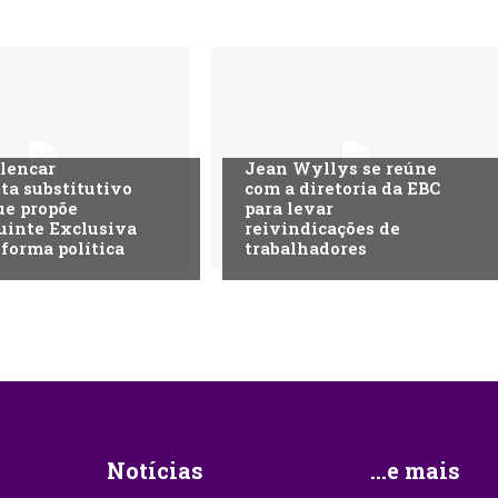
lencar
Jean Wyllys se reúne
ta substitutivo
com a diretoria da EBC
ue propõe
para levar
uinte Exclusiva
reivindicações de
eforma política
trabalhadores
Notícias
...e mais