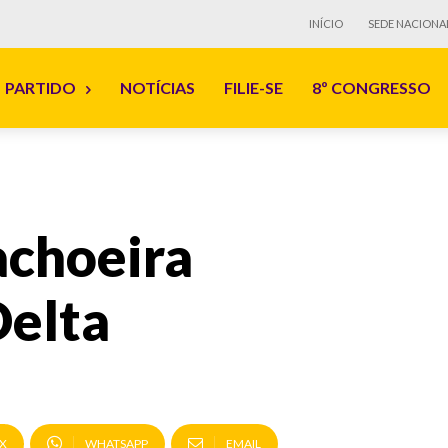
INÍCIO
SEDE NACIONA
PARTIDO
NOTÍCIAS
FILIE-SE
8º CONGRESSO
achoeira
Delta
X
WHATSAPP
EMAIL