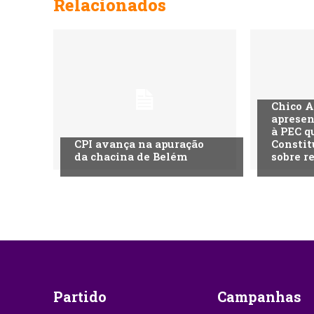
Relacionados
Chico A
apresen
à PEC q
CPI avança na apuração
Constit
da chacina de Belém
sobre r
Partido
Campanhas