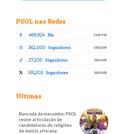
PSOL nas Redes
Fãs
469,924
CURTIR
Seguidores
362,000
SEGUIR
Seguidores
27,200
SEGUIR
Seguidores
515,202
SEGUIR
Últimas
Bancada da macumba: PSOL
reúne articulação de
candidaturas de religiões
de matriz africana