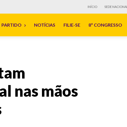
INÍCIO
SEDE NACIONA
PARTIDO
NOTÍCIAS
FILIE-SE
8º CONGRESSO
itam
al nas mãos
s