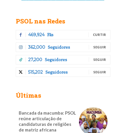
PSOL nas Redes
Fãs
469,924
CURTIR
Seguidores
362,000
SEGUIR
Seguidores
27,200
SEGUIR
Seguidores
515,202
SEGUIR
Últimas
Bancada da macumba: PSOL
reúne articulação de
candidaturas de religiões
de matriz africana