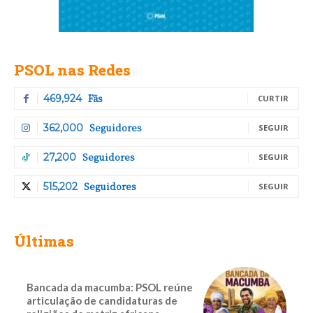
PSOL nas Redes
Fãs
469,924
CURTIR
Seguidores
362,000
SEGUIR
Seguidores
27,200
SEGUIR
Seguidores
515,202
SEGUIR
Últimas
Bancada da macumba: PSOL reúne
articulação de candidaturas de