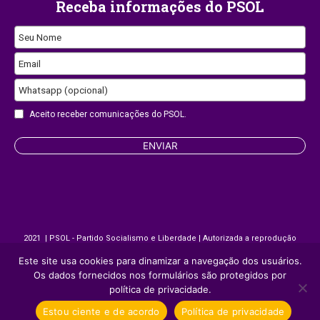
Receba informações do PSOL
Seu Nome
Email
Whatsapp (opcional)
Business
Aceito receber comunicações do PSOL.
Email
ENVIAR
2021 | PSOL - Partido Socialismo e Liberdade | Autorizada a reprodução
desde que citada a fonte.
Este site usa cookies para dinamizar a navegação dos usuários.
Os dados fornecidos nos formulários são protegidos por
política de privacidade.
Site desenvolvido por
Appmobi
Estou ciente e de acordo
Política de privacidade