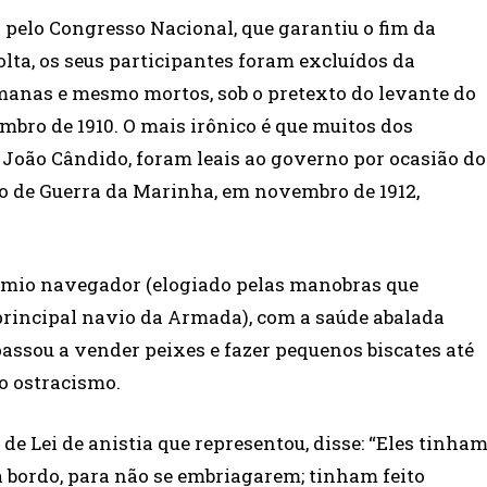
 pelo Congresso Nacional, que garantiu o fim da
olta, os seus participantes foram excluídos da
anas e mesmo mortos, sob o pretexto do levante do
bro de 1910. O mais irônico é que muitos dos
e João Cândido, foram leais ao governo por ocasião do
ho de Guerra da Marinha, em novembro de 1912,
ímio navegador (elogiado pelas manobras que
rincipal navio da Armada), com a saúde abalada
passou a vender peixes e fazer pequenos biscates até
no ostracismo.
o de Lei de anistia que representou, disse: “Eles tinha
a bordo, para não se embriagarem; tinham feito