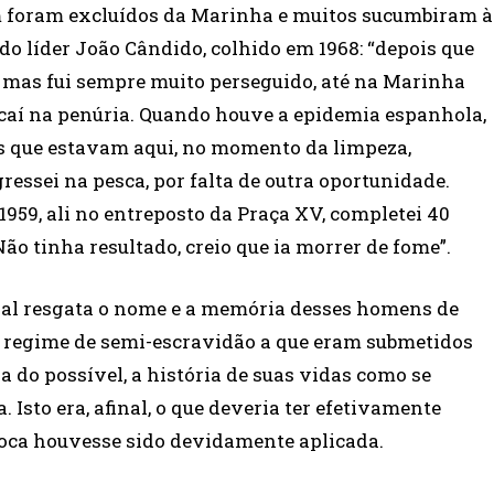
m foram excluídos da Marinha e muitos sucumbiram à
o líder João Cândido, colhido em 1968: “depois que
r, mas fui sempre muito perseguido, até na Marinha
 caí na penúria. Quando houve a epidemia espanhola,
ses que estavam aqui, no momento da limpeza,
ressei na pesca, por falta de outra oportunidade.
959, ali no entreposto da Praça XV, completei 40
ão tinha resultado, creio que ia morrer de fome”.
nal resgata o nome e a memória desses homens de
o regime de semi-escravidão a que eram submetidos
 do possível, a história de suas vidas como se
Isto era, afinal, o que deveria ter efetivamente
época houvesse sido devidamente aplicada.