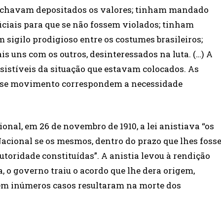
e achavam depositados os valores; tinham mandado
iciais para que se não fossem violados; tinham
sigilo prodigioso entre os costumes brasileiros;
ais uns com os outros, desinteressados na luta. (…) A
sistíveis da situação que estavam colocados. As
esse movimento correspondem a necessidade
al, em 26 de novembro de 1910, a lei anistiava “os
acional se os mesmos, dentro do prazo que lhes foss
toridade constituídas”. A anistia levou à rendição
a, o governo traiu o acordo que lhe dera origem,
em inúmeros casos resultaram na morte dos