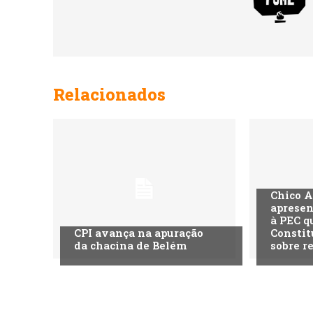
Relacionados
Chico A
apresen
à PEC q
CPI avança na apuração
Constit
da chacina de Belém
sobre r