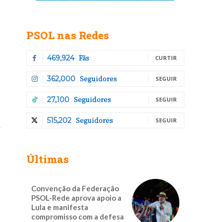
PSOL nas Redes
Fãs
469,924
CURTIR
Seguidores
362,000
SEGUIR
Seguidores
27,100
SEGUIR
Seguidores
515,202
SEGUIR
m
Últimas
Convenção da Federação
PSOL-Rede aprova apoio a
Lula e manifesta
compromisso com a defesa