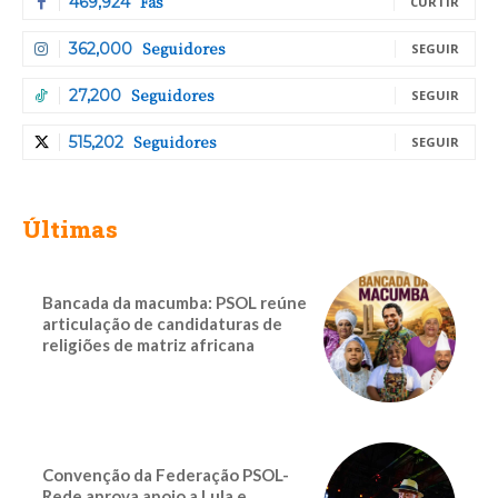
Fãs
469,924
CURTIR
Seguidores
362,000
SEGUIR
Seguidores
27,200
SEGUIR
Seguidores
515,202
SEGUIR
Últimas
Bancada da macumba: PSOL reúne
articulação de candidaturas de
religiões de matriz africana
Convenção da Federação PSOL-
Rede aprova apoio a Lula e