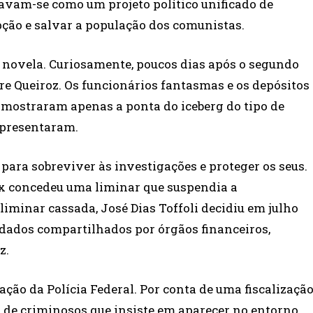
ciavam-se como um projeto político unificado de
pção e salvar a população dos comunistas.
 novela. Curiosamente, poucos dias após o segundo
bre Queiroz. Os funcionários fantasmas e os depósitos
e mostraram apenas a ponta do iceberg do tipo de
epresentaram.
 para sobreviver às investigações e proteger os seus.
ux concedeu uma liminar que suspendia a
liminar cassada, José Dias Toffoli decidiu em julho
 dados compartilhados por órgãos financeiros,
z.
ação da Polícia Federal. Por conta de uma fiscalizaçã
o de criminosos que insiste em aparecer no entorno