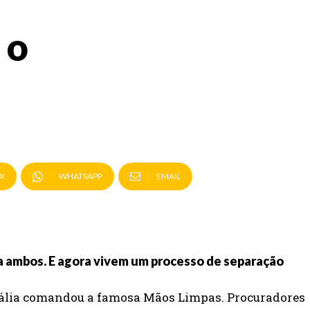
 o
X
WHATSAPP
EMAIL
a ambos. E agora vivem um processo de separação
Itália comandou a famosa Mãos Limpas. Procuradores