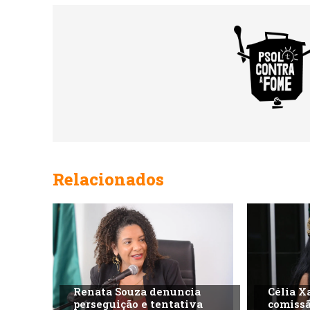
Relacionados
Renata Souza denuncia
Célia X
perseguição e tentativa
comissã