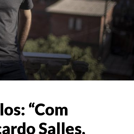
los: “Com
ardo Salles,