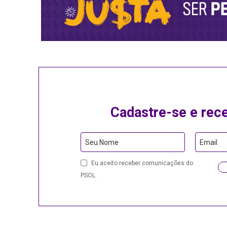
Cadastre-se e rec
Seu Nome
Email
Email
Eu aceito receber comunicações do
Address
PSOL.