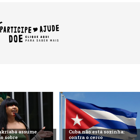
akriabá assume
Cuba não está sozinha:
o sobre
contra o cerco