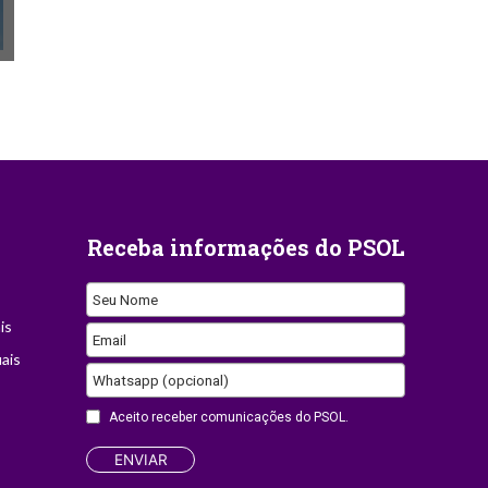
Receba informações do PSOL
Contact
Seu Nome
Email
is
Email
ais
Whatsapp (opcional)
Aceito receber comunicações do PSOL.
ENVIAR