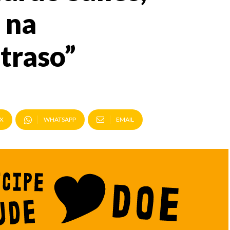
e na
traso”
X
WHATSAPP
EMAIL