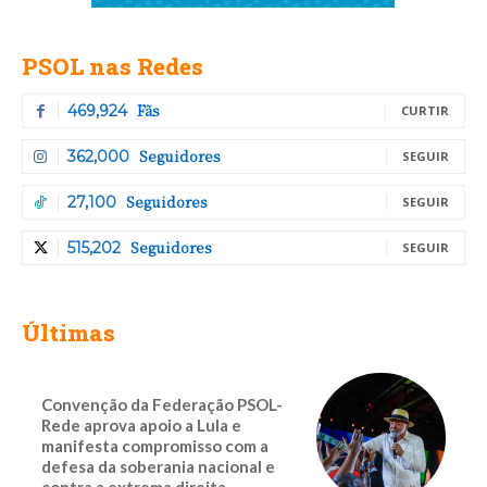
PSOL nas Redes
Fãs
469,924
CURTIR
Seguidores
362,000
SEGUIR
Seguidores
27,100
SEGUIR
Seguidores
515,202
SEGUIR
Últimas
Convenção da Federação PSOL-
Rede aprova apoio a Lula e
manifesta compromisso com a
defesa da soberania nacional e
contra a extrema direita