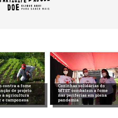
o contra a fome
Cozinhas solidárias do
anção de projeto
MTST combatem a fome
o à agricultura
nas periferias em plena
r e camponesa
pandemia