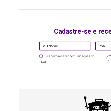
Cadastre-se e rec
Seu Nome
Email
Contact
Eu aceito receber comunicações do
Email
PSOL.