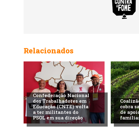
Relacionados
Confederação Nacional
dos Trabalhadores em
Coalizã
Educação (CNTE) volta
cobra s
a ter militantes do
de apoi
PSOL em sua direção
familia