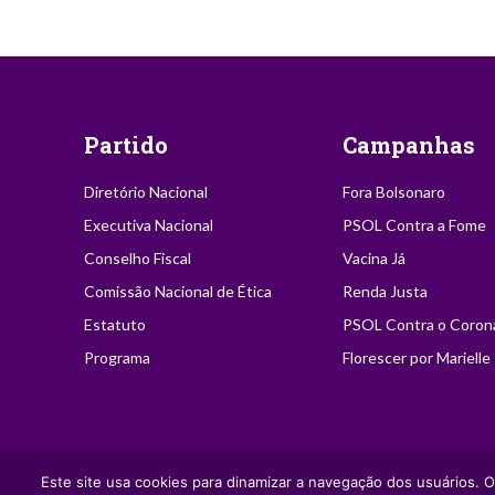
Partido
Campanhas
Diretório Nacional
Fora Bolsonaro
Executiva Nacional
PSOL Contra a Fome
Conselho Fiscal
Vacina Já
Comissão Nacional de Ética
Renda Justa
Estatuto
PSOL Contra o Coron
Programa
Florescer por Marielle
2021 | PSOL - Partido Socialismo e Liberdade | Autorizada a reprodu
Este site usa cookies para dinamizar a navegação dos usuários. O
fonte.