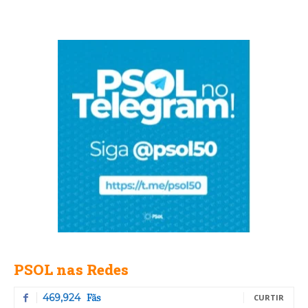
PSOL nas Redes
Fãs
469,924
CURTIR