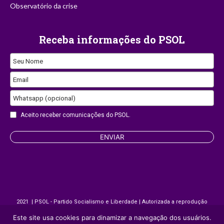
Observatório da crise
Receba informações do PSOL
Seu Nome
Contact
Email
Email
Whatsapp (opcional)
Aceito receber comunicações do PSOL.
ENVIAR
2021 | PSOL - Partido Socialismo e Liberdade | Autorizada a reprodução
desde que citada a fonte.
Este site usa cookies para dinamizar a navegação dos usuários.