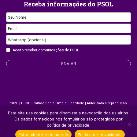
Receba informações do PSOL
Seu Nome
Email
Phone
Whatsapp (opcional)
Number
Aceito receber comunicações do PSOL.
ENVIAR
2021 | PSOL - Partido Socialismo e Liberdade | Autorizada a reprodução
desde que citada a fonte.
Este site usa cookies para dinamizar a navegação dos usuários.
Os dados fornecidos nos formulários são protegidos por
política de privacidade.
Site desenvolvido por
Appmobi
Estou ciente e de acordo
Política de privacidade