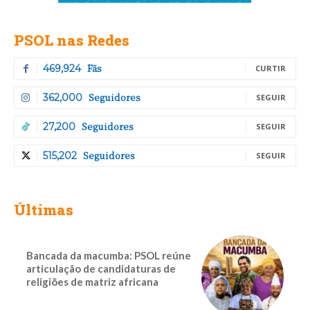
PSOL nas Redes
Fãs
469,924
CURTIR
Seguidores
362,000
SEGUIR
Seguidores
27,200
SEGUIR
Seguidores
515,202
SEGUIR
Últimas
Bancada da macumba: PSOL reúne
articulação de candidaturas de
religiões de matriz africana