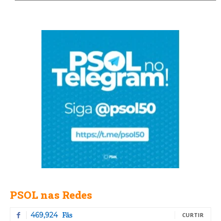
PSOL nas Redes
Fãs
469,924
CURTIR