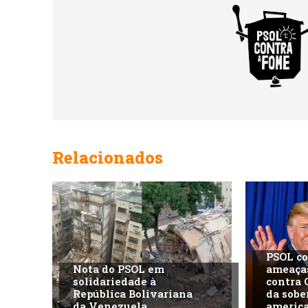
Relacionados
PSOL c
Nota do PSOL em
ameaça
solidariedade à
contra 
República Bolivariana
da sobe
da Venezuela
americ