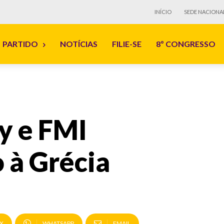
INÍCIO
SEDE NACIONA
PARTIDO
NOTÍCIAS
FILIE-SE
8º CONGRESSO
y e FMI
 à Grécia
X
WHATSAPP
EMAIL