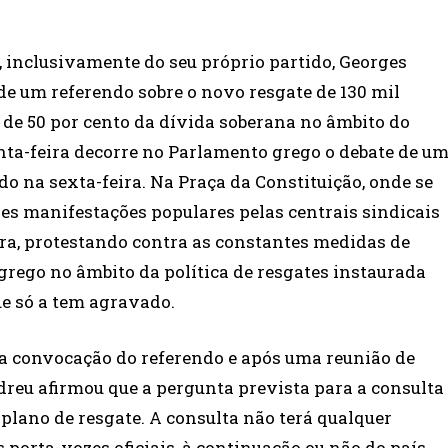
, inclusivamente do seu próprio partido, Georges
 um referendo sobre o novo resgate de 130 mil
de 50 por cento da dívida soberana no âmbito do
ta-feira decorre no Parlamento grego o debate de u
do na sexta-feira. Na Praça da Constituição, onde se
es manifestações populares pelas centrais sindicais
eira, protestando contra as constantes medidas de
grego no âmbito da política de resgates instaurada
e só a tem agravado.
a convocação do referendo e após uma reunião de
dreu afirmou que a pergunta prevista para a consulta
 plano de resgate. A consulta não terá qualquer
 porta-vozes oficiais, à continuação ou não do país