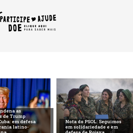
ondena as
s de Trump
Cuba: em defesa
Nota do PSOL: Seguimos
rania latino-
em solidariedade e em
ana
defesa de Rojava