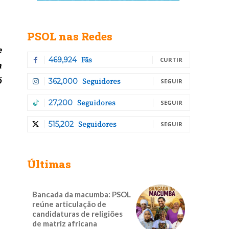
PSOL nas Redes
e
Fãs
469,924
CURTIR
a
ó
Seguidores
362,000
SEGUIR
Seguidores
27,200
SEGUIR
Seguidores
515,202
SEGUIR
Últimas
Bancada da macumba: PSOL
reúne articulação de
candidaturas de religiões
de matriz africana