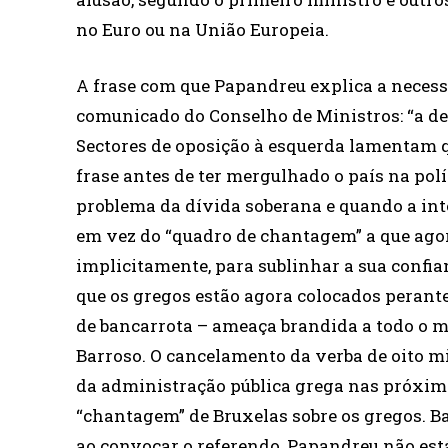
no Euro ou na União Europeia.
A frase com que Papandreu explica a necess
comunicado do Conselho de Ministros: “a de
Sectores de oposição à esquerda lamentam q
frase antes de ter mergulhado o país na pol
problema da dívida soberana e quando a in
em vez do “quadro de chantagem” a que agora
implicitamente, para sublinhar a sua confia
que os gregos estão agora colocados perante
de bancarrota – ameaça brandida a todo o m
Barroso. O cancelamento da verba de oito 
da administração pública grega nas próxima
“chantagem” de Bruxelas sobre os gregos. Ba
ao convocar o referendo, Papandreu não está