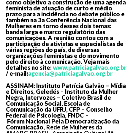
como objetivo a construção de uma agenda
feminista de atuação de curto e médio
prazo para a incidência no debate público e
também na 3a Conferência Nacional das
Mulheres em torno desses dois temas:
banda larga e marco regulatório das
comunicações. A reunião contou com a
participação de ativistas e especialistas de
várias regiões do país, de diversas
organizações feministas e do movimento
pelo direito à comunicação. Veja mais
detalhes no site:
www.patriciagalvao.org.br
/ e-mail:
agencia@patriciagalvao.org.br
ASSINAM: Instituto Patrícia Galvão – Mídia
e Direitos, Geledés – Instituto da Mulher
Negra, Intervozes – Coletivo Brasil de
Comunicação Social, Escola de
Comunicação da UFRJ, CFP – Conselho
Federal de Psicologia, FNDC –
Fórum Nacional Pela Democratização da
Comunicação,
Rede de Mulheres da
AMARC-BRASIL,
Associação Cultural Ilê