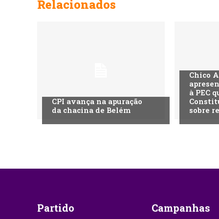
Relacionados
Chico A
apresen
à PEC q
CPI avança na apuração
Constit
da chacina de Belém
sobre r
Partido
Campanhas