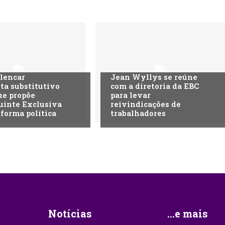
lencar
Jean Wyllys se reúne
ta substitutivo
com a diretoria da EBC
ue propõe
para levar
uinte Exclusiva
reivindicações de
eforma política
trabalhadores
Notícias
...e mais