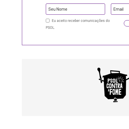
Seu Nome
Email
Eu aceito receber comunicações do
PSOL.
Website
URL