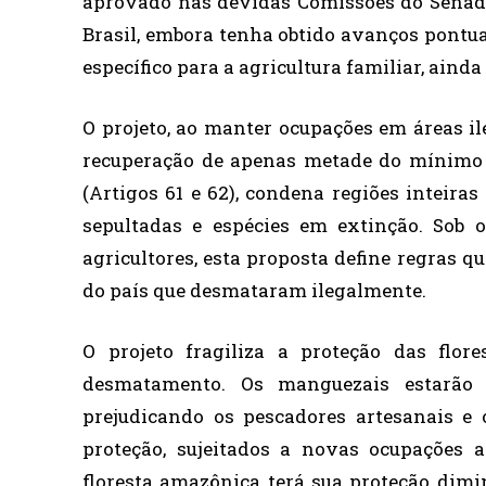
aprovado nas devidas Comissões do Senado 
Brasil, embora tenha obtido avanços pontu
específico para a agricultura familiar, ainda
O projeto, ao manter ocupações em áreas il
recuperação de apenas metade do mínimo n
(Artigos 61 e 62), condena regiões inteira
sepultadas e espécies em extinção. Sob 
agricultores, esta proposta define regras q
do país que desmataram ilegalmente.
O projeto fragiliza a proteção das flo
desmatamento. Os manguezais estarão 
prejudicando os pescadores artesanais e 
proteção, sujeitados a novas ocupações 
floresta amazônica terá sua proteção dimi