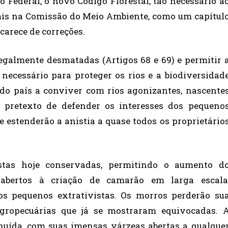
Federal, o novo Código Florestal, tão necessário a
ais na Comissão do Meio Ambiente, como um capítul
 carece de correções.
egalmente desmatadas (Artigos 68 e 69) e permitir 
ecessário para proteger os rios e a biodiversidad
s do país a conviver com rios agonizantes, nascente
o pretexto de defender os interesses dos pequeno
ue estenderão a anistia a quase todos os proprietário
restas hoje conservadas, permitindo o aumento d
abertos à criação de camarão em larga escala
os pequenos extrativistas. Os morros perderão su
agropecuárias que já se mostraram equivocadas. 
nuída, com suas imensas várzeas abertas a qualque