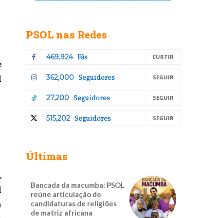
PSOL nas Redes
Fãs
469,924
CURTIR
e
Seguidores
l
362,000
SEGUIR
Seguidores
27,200
SEGUIR
Seguidores
515,202
SEGUIR
Últimas
,
Bancada da macumba: PSOL
l
reúne articulação de
á
candidaturas de religiões
de matriz africana