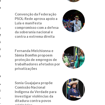
o
o
Convenção da Federação
PSOL-Rede aprova apoio a
Lula e manifesta
a
compromisso com a defesa
da soberania nacional e
e
contra a extrema direita
s
s
Fernanda Melchionna e
s
Sâmia Bomfim propoem
proteção de empregos de
trabalhadores afetados por
privatizações
o
,
Sonia Guajajara propõe
Comissão Nacional
a
Indígena da Verdade para
investigar violências da
A
ditadura contra povos
r
originários