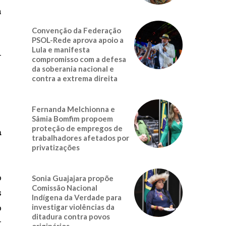
a
Convenção da Federação
PSOL-Rede aprova apoio a
Lula e manifesta
r
compromisso com a defesa
da soberania nacional e
contra a extrema direita
Fernanda Melchionna e
Sâmia Bomfim propoem
proteção de empregos de
a
trabalhadores afetados por
privatizações
o
Sonia Guajajara propõe
Comissão Nacional
s
Indígena da Verdade para
o
investigar violências da
ditadura contra povos
r
originários