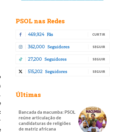
PSOL nas Redes
Fãs
469,924
CURTIR
Seguidores
362,000
SEGUIR
Seguidores
27,200
SEGUIR
Seguidores
515,202
SEGUIR
o
a
Últimas
.
e
z
Bancada da macumba: PSOL
reúne articulação de
r
candidaturas de religiões
e
de matriz africana