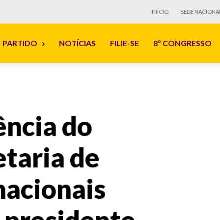
INÍCIO
SEDE NACIONA
PARTIDO
NOTÍCIAS
FILIE-SE
8º CONGRESSO
ência do
etaria de
nacionais