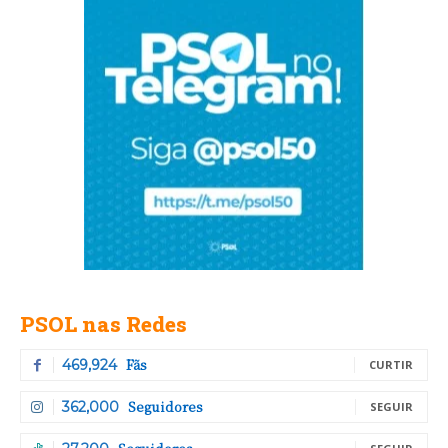
PSOL nas Redes
Fãs
469,924
CURTIR
Seguidores
362,000
SEGUIR