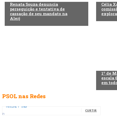
Renata Souza denuncia
Célia X
perseguição e tentativa de
comissã
cassação de seu mandato na
explora
Alerj
1º de M
escala 
em todo
PSOL nas Redes
Fãs
469,924
CURTIR