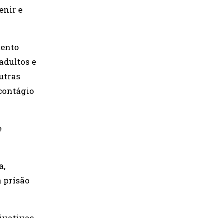
enir e
mento
adultos e
utras
contágio
e
a,
a prisão
rivativas