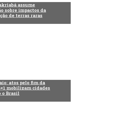
akriabá assume
o sobre impactos da
ção de terras raras
aio: atos pelo fim da
6×1 mobilizam cidades
 o Brasil