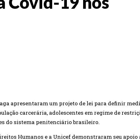
a Covid-19 nos
WHATSAPP
EMAIL
raga apresentaram um projeto de lei para definir med
lação carcerária, adolescentes em regime de restriç
s do sistema penitenciário brasileiro.
 Direitos Humanos e a Unicef demonstraram seu apoio 