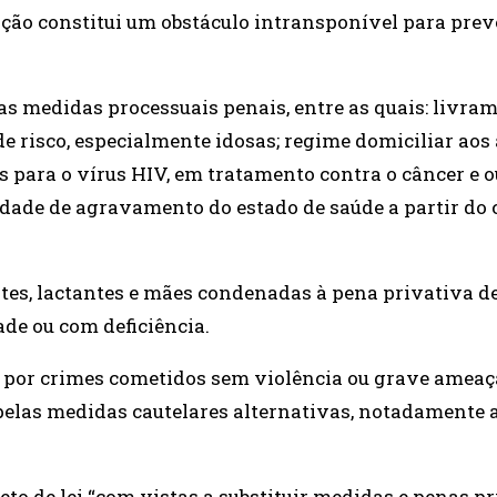
ação constitui um obstáculo intransponível para prev
s medidas processuais penais, entre as quais: livra
e risco, especialmente idosas; regime domiciliar aos 
 para o vírus HIV, em tratamento contra o câncer e o
dade de agravamento do estado de saúde a partir do 
tes, lactantes e mães condenadas à pena privativa d
ade ou com deficiência.
s por crimes cometidos sem violência ou grave ameaç
pelas medidas cautelares alternativas, notadamente 
to de lei “com vistas a substituir medidas e penas p