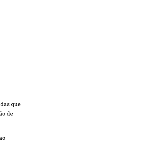
idas que
ão de
ao