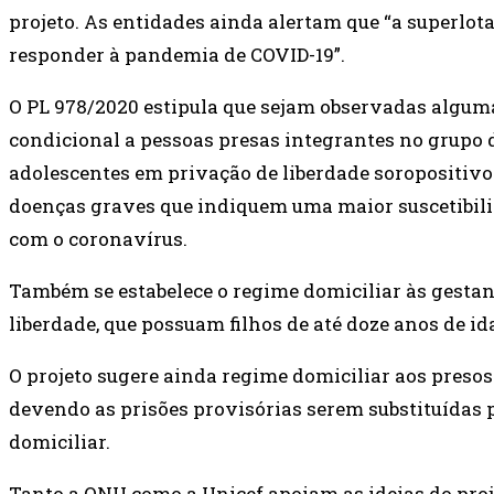
projeto. As entidades ainda alertam que “a superlot
responder à pandemia de COVID-19”.
O PL 978/2020 estipula que sejam observadas alguma
condicional a pessoas presas integrantes no grupo d
adolescentes em privação de liberdade soropositivos
doenças graves que indiquem uma maior suscetibili
com o coronavírus.
Também se estabelece o regime domiciliar às gestan
liberdade, que possuam filhos de até doze anos de id
O projeto sugere ainda regime domiciliar aos preso
devendo as prisões provisórias serem substituídas 
domiciliar.
Tanto a ONU como a Unicef apoiam as ideias do proje